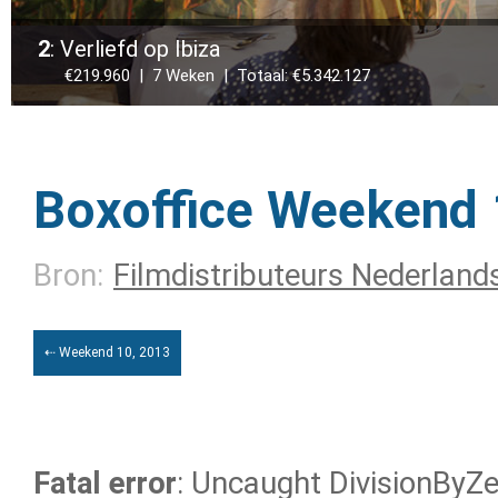
2
: Verliefd op Ibiza
€219.960 | 7 Weken | Totaal: €5.342.127
Boxoffice Weekend 
Bron:
Filmdistributeurs Nederland
⇠ Weekend 10, 2013
Fatal error
: Uncaught DivisionByZer