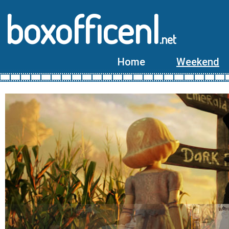
boxofficenl
.net
Home
Weekend