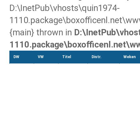
D:\InetPub\vhosts\quin1974-
1110.package\boxofficenl.net\www
{main} thrown in
D:\InetPub\vhos
1110.package\boxofficenl.net\w
DW
VW
Titel
Distr.
Weken